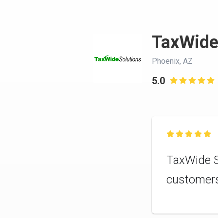
TaxWide
Phoenix, AZ
5.0


TaxWide So
customer