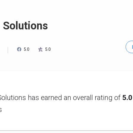
 Solutions
5.0
5.0
lutions has earned an overall rating of
5.0
s