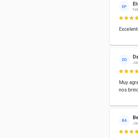
El
EP
Fe

Excelent
Da
DD
Ja

Muy agra
nos brin
Be
BA
Ja
