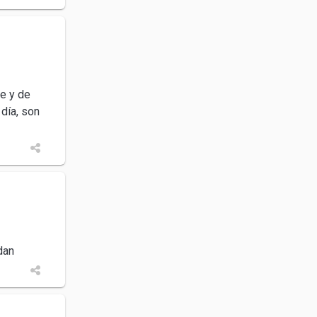
te y de
 día, son
dan