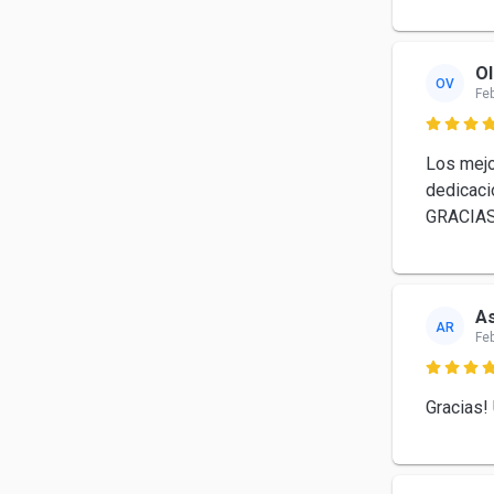
Ol
OV
Fe

Los mejo
dedicaci
GRACIA
As
AR
Fe

Gracias!