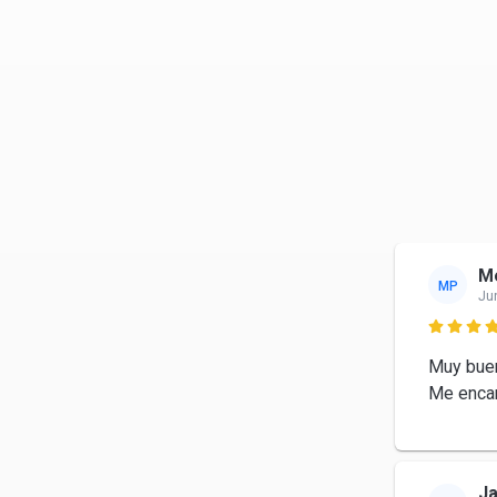
Me
MP
Ju

Muy buen
Me encan
J