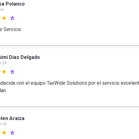
sa Polanco
b 6

e Servicio
imi Diaz Delgado
n 29

decida con el equipo TaxWide Solutions por el servicio excelen
dan
len Araiza
n 15
