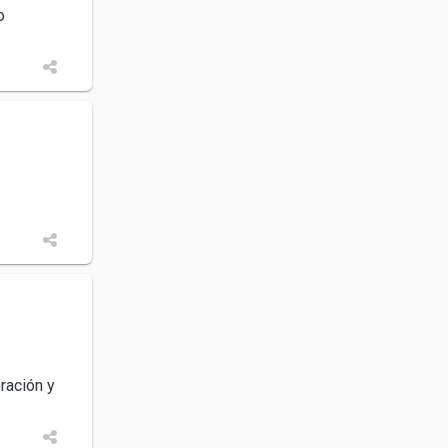
o
ración y