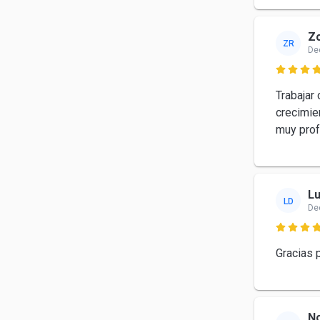
Z
ZR
De

Trabajar
crecimie
muy prof
Lu
LD
De

Gracias 
N