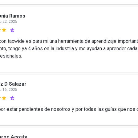
onia Ramos
c 22, 2025

 con taxwide es para mi una herramienta de aprendizaje importan
nto, tengo ya 4 aňos en la industria y me ayudan a aprender cada
esionales.
z D Salazar
c 16, 2025

por estar pendientes de nosotros y por todas las guías que nos 
orge Acosta