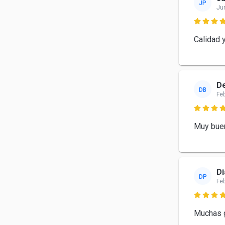
JP
Ju

Calidad 
De
DB
Fe

Muy buen
Di
DP
Fe

Muchas g