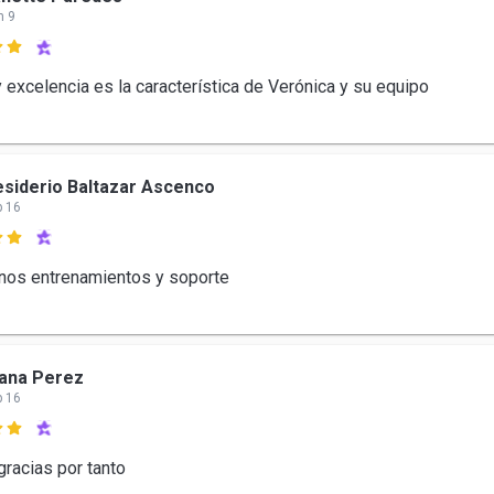
n 9

y excelencia es la característica de Verónica y su equipo
siderio Baltazar Ascenco
b 16

os entrenamientos y soporte
ana Perez
b 16

racias por tanto