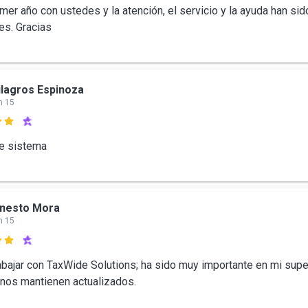
mer año con ustedes y la atención, el servicio y la ayuda han sid
es. Gracias
lagros Espinoza
n 15

e sistema
rnesto Mora
n 15

abajar con TaxWide Solutions; ha sido muy importante en mi supe
nos mantienen actualizados.