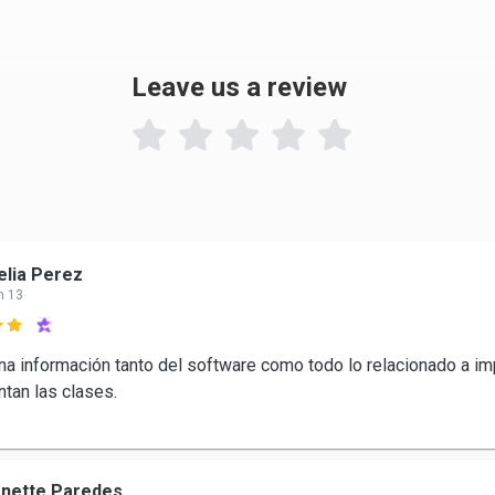
Leave us a review

lia Perez
n 13

a información tanto del software como todo lo relacionado a i
tan las clases.
anette Paredes