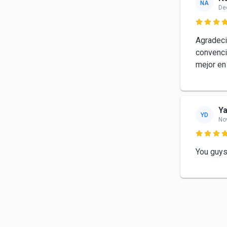
NA
De

Agradeci
convenci
mejor en
Ya
YD
No

You guys 